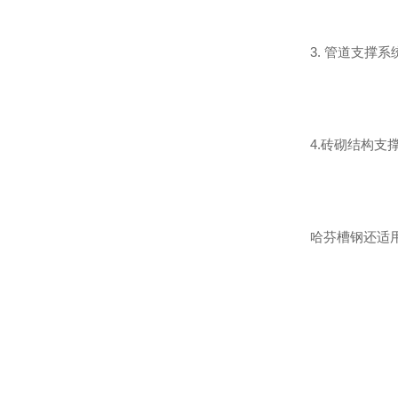
3. 管道支撑系
4.砖砌结构支
哈芬槽钢还适