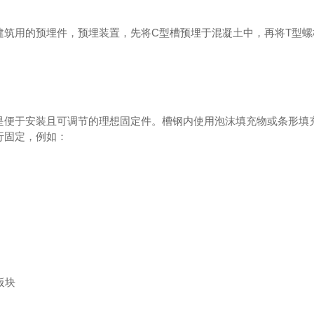
建筑用的预埋件，预埋装置，先将C型槽预埋于混凝土中，再将T型螺
是便于安装且可调节的理想固定件。槽钢内使用泡沫填充物或条形填
行固定，例如：
板块