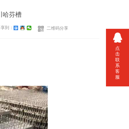
川哈芬槽
享到：
二维码分享
点
击
联
系
客
服