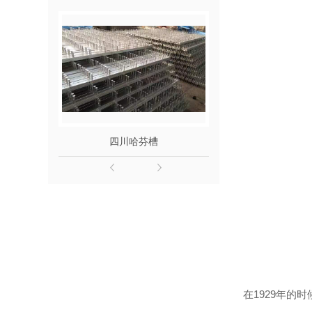
四川哈芬槽
四川抗
在1929年的