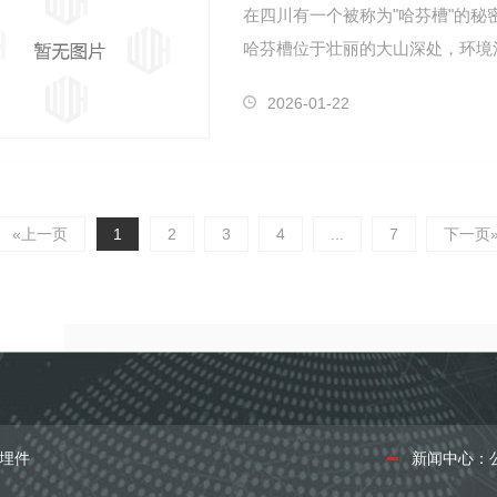
在四川有一个被称为"哈芬槽"的
哈芬槽位于壮丽的大山深处，环境
2026-01-22
«上一页
1
2
3
4
...
7
下一页
埋件
新闻中心：