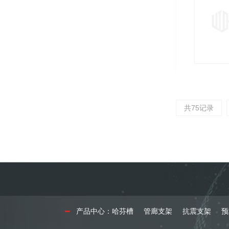
共75记录
产品中心：
哈芬槽
管廊支架
抗震支架
预