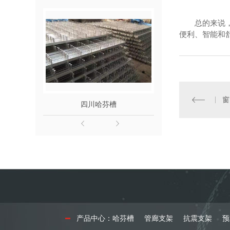
总的来说
便利、智能和
窗
四川哈芬槽
四川抗
产品中心：
哈芬槽
管廊支架
抗震支架
预